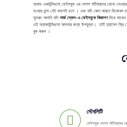
অ্যাড একাউন্টগুলো ফেইসবুক এর সেলস পার্টনারদের থেকে নেওয়ার
হওয়ার চান্স নেই বললেই চলে । এবং যদি কোন কারনে ডিজেবল হয়ও
সুতরাং আপনি যদি
লার্জ স্কেল-এ ফেইসবুকে বিজ্ঞাপণ
দিয়ে থাকেন
এই অ্যাকাউন্টগুলো আপনার জন্য উপযুক্ত। তাই হ্যাসেল ফ্রি ফ
বুক করুন ।
স্টেবলিটি
ফেইসবুক সেলস পার্টনারদের থ্