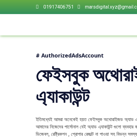
01917406751
marsdigital.xyz@gmail.
# AuthorizedAdsAccount
ফেইসবুক অথোরা
এ্যাকাউন্ট
ইতিমধ্যেই আমরা অনেকেই হয়ত ফেইসবুক অথোরাইজড অ্যাড এ্য
আমাদের নিজেদের পার্সোনাল যেই অ্যাড এ্যাকাউন্ট গুলো ব্যবহার ক
ডিজেবল, রেষ্ট্রিকশন , প্রোপার রেজাল্ট না পাওয়া সহ বিভন্ন স