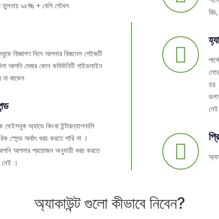
এর তুলনায় ৯৫% + বেশি স্টেবল
রিচ,
হ্য
সবুকে বিজ্ঞাপণ দিলে আপনার বিজনেস পেইজটি
পার্
যদিনা আপনি মেজর কোন কমিউনিটি গাইডলাইন
লোড 
ে না থাকেন
হয় ।
ডলা
ন্ড
নে
 ফেইসবুক অ্যাডে কিংবা ইন্টারন্যাশনালি
প্র
 স্পেন্ড অর্থাৎ খরচ করতে পারি না ।
ে আপনি আপনার প্রয়োজন অনুযায়ী খরচ করতে
অ্যা
ট নেই ।
অ্যাকাউন্ট গুলো কীভাবে নিবেন?