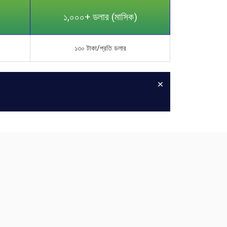
১,০০০+ ডলার (মাসিক)
১৩০ টাকা/প্রতি ডলার
×