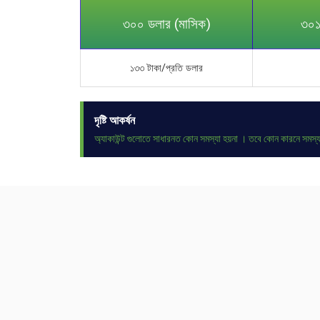
৩০০ ডলার (মাসিক)
৩০১
১৩৩ টাকা/প্রতি ডলার
দৃষ্টি আকর্ষন
অ্যাকাউন্ট গুলোতে সাধারনত কোন সমস্যা হয়না । তবে কোন কারনে সমস্যা