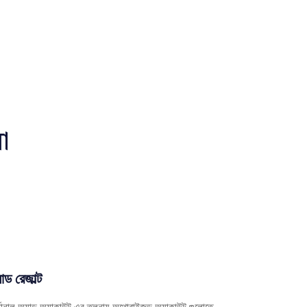
ো
াড রেজাল্ট
্সোনাল অ্যাড অ্যাকাউন্ট এর তুলনায় অথোরাইজড অ্যাকাউন্ট গুলোতে