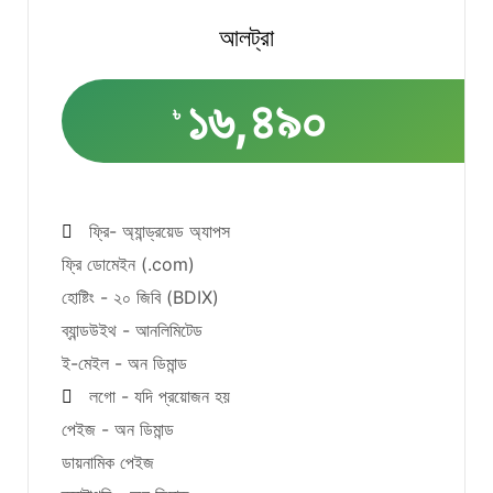
আলট্রা
১৬,৪৯০
৳
ফ্রি- অ্যান্ড্রয়েড অ্যাপস
ফ্রি ডোমেইন (.com)
হোষ্টিং - ২০ জিবি (BDIX)
ব্যান্ডউইথ - আনলিমিটেড
ই-মেইল - অন ডিমান্ড
লগো - যদি প্রয়োজন হয়
পেইজ - অন ডিমান্ড
ডায়নামিক পেইজ