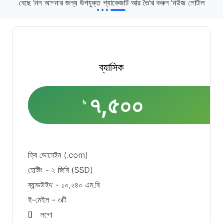
বেছে নিন আপনার জন্য উপযুক্ত প্যাকেজটি আর তৈরি করুন নিউজ পোর্টাল
ব্যাসিক
৭,৫০০
৳
ফ্রি ডোমেইন (.com)
হোষ্টিং - ২ জিবি (SSD)
ব্যান্ডউইথ - ১০,২৪০ এম.বি
ই-মেইল - ৩টি
লগো