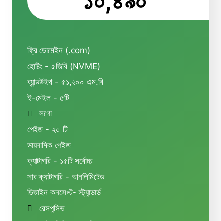
১০,৪৯০
ফ্রি ডোমেইন (.com)
হোষ্টিং - ৫জিবি (NVME)
ব্যান্ডউইথ - ৫১,২০০ এম.বি
ই-মেইল - ৫টি
লগো
পেইজ - ২০ টি
ডায়নামিক পেইজ
ক্যাটাগরি - ১৫টি সর্বোচ্চ
সাব ক্যাটাগরি - আনলিমিটেড
ডিজাইন কনসেপ্ট- স্ট্যান্ডার্ড
রেসপন্সিভ