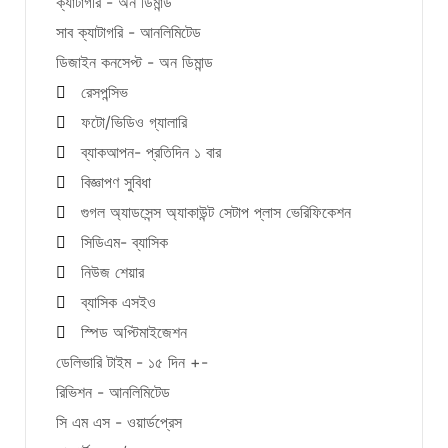
ক্যাটাগরি - অন ডিমান্ড
সাব ক্যাটাগরি - আনলিমিটেড
ডিজাইন কনসেপ্ট - অন ডিমান্ড
রেসপন্সিভ
ফটো/ভিডিও গ্যালারি
ব্যাকআপন- প্রতিদিন ১ বার
বিজ্ঞাপণ সুবিধা
গুগল অ্যাডসেন্স অ্যাকাউন্ট সেটাপ প্লাস ভেরিফিকেশন
সিডিএম- ব্যাসিক
নিউজ শেয়ার
ব্যাসিক এসইও
স্পিড অপ্টিমাইজেশন
ডেলিভারি টাইম - ১৫ দিন +-
রিভিশন - আনলিমিটেড
সি এম এস - ওয়ার্ডপ্রেস