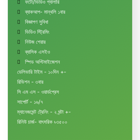
ফটো/ভিডিও গ্যালারি
ব্যাকআপ- মান্থলি ১বার
বিজ্ঞাপণ সুবিধা
ভিডিও স্ট্রিমিং
নিউজ শেয়ার
ব্যাসিক এসইও
স্পিড অপ্টিমাইজেশন
ডেলিভারি টাইম - ১০দিন +-
রিভিশন - ৩বার
সি এম এস - ওয়ার্ডপ্রেস
সাপোর্ট - ১৬/৭
ম্যানেজমেন্ট ট্রেনিং - ২ ঘন্টা +-
রিনিউ চার্জ- বাৎসরিক ৳৩৫০০