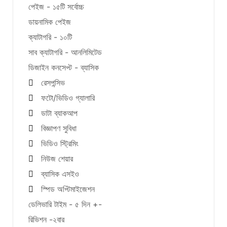
পেইজ - ১৫টি সর্বোচ্চ
ডায়নামিক পেইজ
ক্যাটাগরি - ১০টি
সাব ক্যাটাগরি - আনলিমিটেড
ডিজাইন কনসেপ্ট - ব্যাসিক
রেসপন্সিভ
ফটো/ভিডিও গ্যালারি
ডাটা ব্যাকআপ
বিজ্ঞাপণ সুবিধা
ভিডিও স্ট্রিমিং
নিউজ শেয়ার
ব্যাসিক এসইও
স্পিড অপ্টিমাইজেশন
ডেলিভারি টাইম - ৫ দিন +-
রিভিশন -২বার