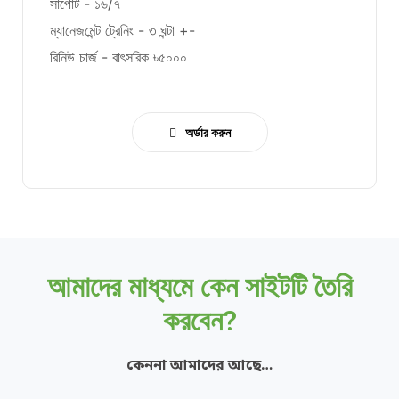
সাপোর্ট - ১৬/৭
ম্যানেজমেন্ট ট্রেনিং - ৩ ঘন্টা +-
রিনিউ চার্জ - বাৎসরিক ৳৫০০০
অর্ডার করুন
আমাদের মাধ্যমে কেন সাইটটি তৈরি
করবেন?
কেননা আমাদের আছে…