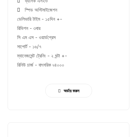
ব্যাসিক এসইও
স্পিড অপ্টিমাইজেশন
ডেলিভারি টাইম - ১৫দিন +-
রিভিশন - ৩বার
সি এম এস - ওয়ার্ডপ্রেস
সাপোর্ট - ১৬/৭
ম্যানেজমেন্ট ট্রেনিং - ২ ঘন্টা +-
রিনিউ চার্জ - বাৎসরিক ৳৪০০০
অর্ডার করুন