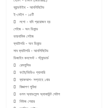
ব্যান্ডউইথ - আনলিমিটেড
ই-মেইল - ১৫টি
লগো - যদি প্রয়োজন হয়
পেইজ - অন ডিমান্ড
ডায়নামিক পেইজ
ক্যাটাগরি - অন ডিমান্ড
সাব ক্যাটাগরি - আনলিমিটেড
ডিজাইন কনসেপ্ট - স্ট্যান্ডার্ড
রেসপন্সিভ
ফটো/ভিডিও গ্যালারি
ব্যাকআপ- সপ্তাহে ১বার
বিজ্ঞাপণ সুবিধা
গুগল অ্যাডসেন্স অ্যাকাউন্ট সেটাপ
নিউজ শেয়ার