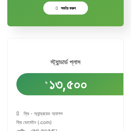
অর্ডার করুন
স্ট্যান্ডার্ড প্লাস
১৩,৫০০
৳
ফ্রি - অ্যান্ড্রয়েড অ্যাপস
ফ্রি ডোমেইন (.com)
হোষ্টিং - ৫জিবি (NVME)