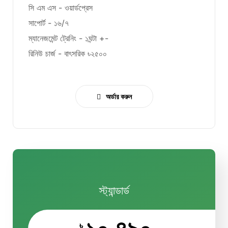
সি এম এস - ওয়ার্ডপ্রেস
সাপোর্ট - ১৬/৭
ম্যানেজমেন্ট ট্রেনিং - ১ঘন্টা +-
রিনিউ চার্জ - বাৎসরিক ৳২৫০০
অর্ডার করুন
স্ট্যান্ডার্ড
৳